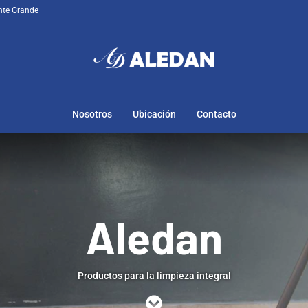
nte Grande
Nosotros
Ubicación
Contacto
Aledan
Aledan
Aledan
Aledan
Productos para la limpieza integral
Productos para la limpieza integral
Productos para la limpieza integral
Productos para la limpieza integral